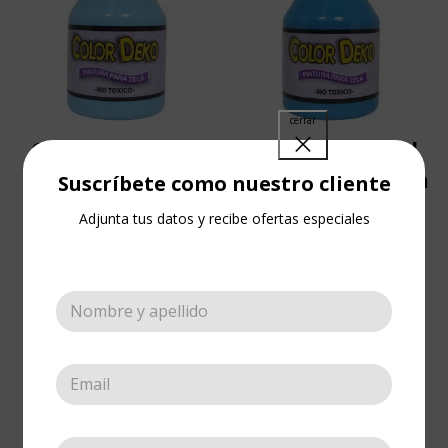
Color Deko Azul
Color Deko Azul
Claro 1 onza
Francés – Pintura
Suscríbete como nuestro cliente
para Tela
Adjunta tus datos y recibe ofertas especiales
Tela
,
Color deko
,
Pinturas
Tela
,
Color deko
,
Pinturas
Cotizar