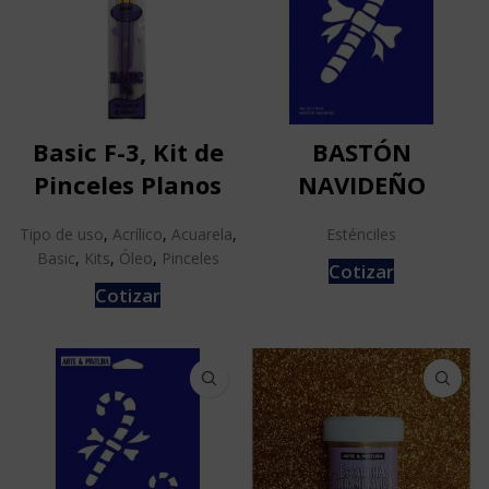
Basic F-3, Kit de
BASTÓN
Pinceles Planos
NAVIDEÑO
Tipo de uso
,
Acrílico
,
Acuarela
,
Esténciles
Basic
,
Kits
,
Óleo
,
Pinceles
Cotizar
Cotizar