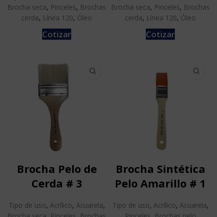
Brocha seca
,
Pinceles
,
Brochas
Brocha seca
,
Pinceles
,
Brochas
cerda
,
Línea 120
,
Óleo
cerda
,
Línea 120
,
Óleo
Cotizar
Cotizar
Brocha Pelo de
Brocha Sintética
Cerda # 3
Pelo Amarillo # 1
Tipo de uso
,
Acrílico
,
Acuarela
,
Tipo de uso
,
Acrílico
,
Acuarela
,
Brocha seca
,
Pinceles
,
Brochas
Pinceles
,
Brochas pelo