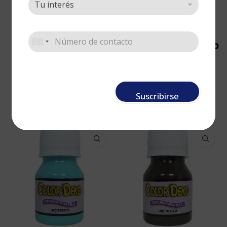
Color Deko Azul
Color Deko Blanco
noche 1 onza
1 onza
Tela
,
Color deko
,
Pinturas
Tela
,
Color deko
,
Pinturas
Suscribirse
Cotizar
Cotizar