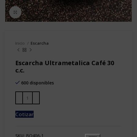
Clic para agrandar
Inicio
Escarcha
Escarcha Ultrametalica Café 30
c.c.
600 disponibles
Cotizar
SKU:
BO406-1