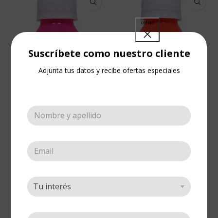
Suscríbete como nuestro cliente
Adjunta tus datos y recibe ofertas especiales
Color Deko Neon
Color Deko Neon
Cereza 1 onza
Naranja 1 onza
Tela
,
Color Deko Neón
,
Tela
,
Color Deko Neón
,
Pinturas
Pinturas
Cotizar
Cotizar