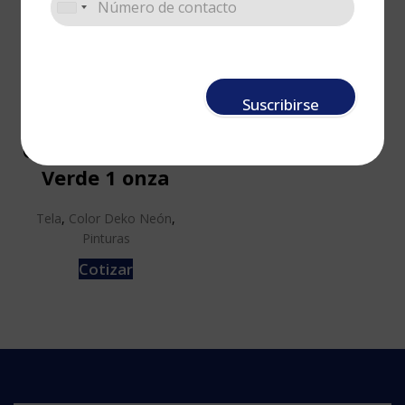
Suscribirse
Color Deko Neon
Verde 1 onza
Tela
,
Color Deko Neón
,
Pinturas
Cotizar