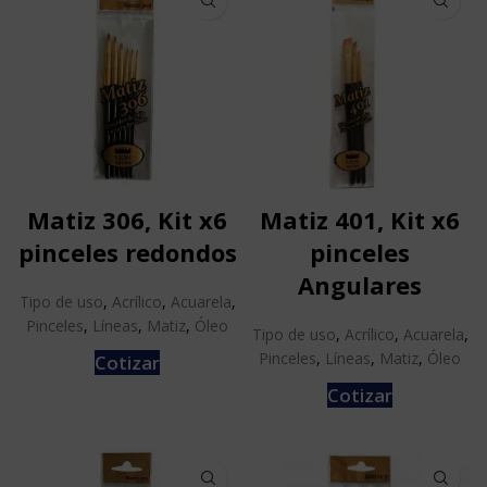
Matiz 306, Kit x6
Matiz 401, Kit x6
pinceles redondos
pinceles
Angulares
Tipo de uso
,
Acrílico
,
Acuarela
,
Pinceles
,
Líneas
,
Matiz
,
Óleo
Tipo de uso
,
Acrílico
,
Acuarela
,
Pinceles
,
Líneas
,
Matiz
,
Óleo
Cotizar
Cotizar