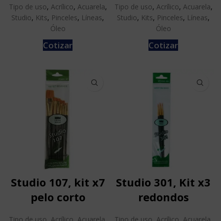
Tipo de uso
,
Acrílico
,
Acuarela
,
Tipo de uso
,
Acrílico
,
Acuarela
,
Studio
,
Kits
,
Pinceles
,
Líneas
,
Studio
,
Kits
,
Pinceles
,
Líneas
,
Óleo
Óleo
Cotizar
Cotizar
Studio 107, kit x7
Studio 301, Kit x3
pelo corto
redondos
Tipo de uso
,
Acrílico
,
Acuarela
,
Tipo de uso
,
Acrílico
,
Acuarela
,