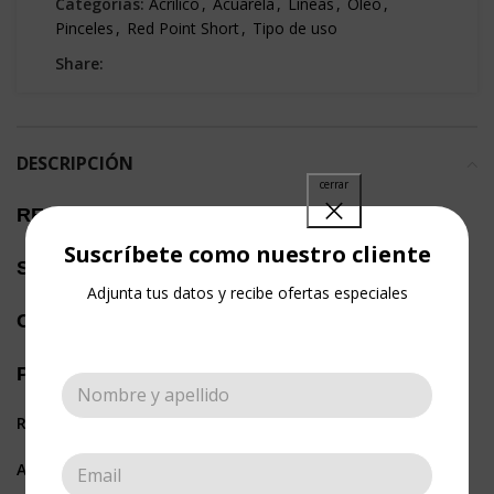
Categorías:
Acrílico
,
Acuarela
,
Líneas
,
Óleo
,
Pinceles
,
Red Point Short
,
Tipo de uso
Share:
DESCRIPCIÓN
RED POINT SHORT
7-S
Suscríbete como nuestro cliente
SET DE PINCELES MIXTOS
Adjunta tus datos y recibe ofertas especiales
Contenido:
Plano: 3/4, 6, 2
Redondo: 2/0, 1
Angular: 1/4