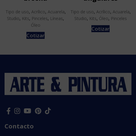
Tipo de uso
,
Acrílico
,
Acuarela
,
Tipo de uso
,
Acrílico
,
Acuarela
,
Studio
,
Kits
,
Pinceles
,
Líneas
,
Studio
,
Kits
,
Óleo
,
Pinceles
Óleo
Cotizar
Cotizar
Contacto