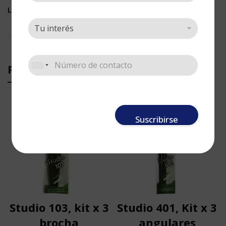
Lengua de Gato: 2
PRODUCTOS RELACIONADOS
Suscribirse
Studio 103, kit x 3
Studio 401, Kit x 3
brocha
angulares