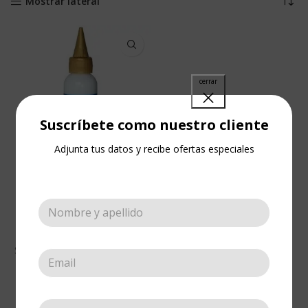
Mostrar lateral
Suscríbete como nuestro cliente
Adjunta tus datos y recibe ofertas especiales
Adhesivo para
Stencil 2 onzas
Pegantes
,
Adhesivo para
Stencil
,
Adhesivo para Stencil
,
Esténciles
,
Esténciles
,
Pegantes y selladores
Cotizar