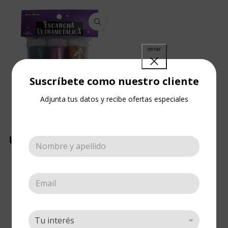
Suscríbete como nuestro cliente
Adjunta tus datos y recibe ofertas especiales
Kit de Escarchas
Ultrametalicas x6
Escarcha
,
Escarcha
,
Kits de
escarchas
,
Ultrametálica
,
Ultrametálica
Cotizar