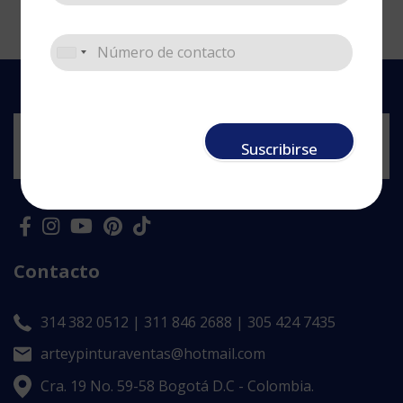
Suscribirse
Contacto
314 382 0512 | 311 846 2688 | 305 424 7435
arteypinturaventas@hotmail.com
Cra. 19 No. 59-58 Bogotá D.C - Colombia.