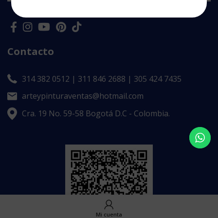
Contacto
314 382 0512 | 311 846 2688 | 305 424 7435
arteypinturaventas@hotmail.com
Cra. 19 No. 59-58 Bogotá D.C - Colombia.
Mi cuenta