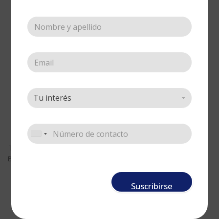
Brocha Pelo de
Cerda # 3
Tipo de uso
,
Acrílico
,
Acuarela
,
Brocha seca
,
Pinceles
,
Brochas
cerda
,
Línea 120
,
Óleo
Cotizar
Suscribirse