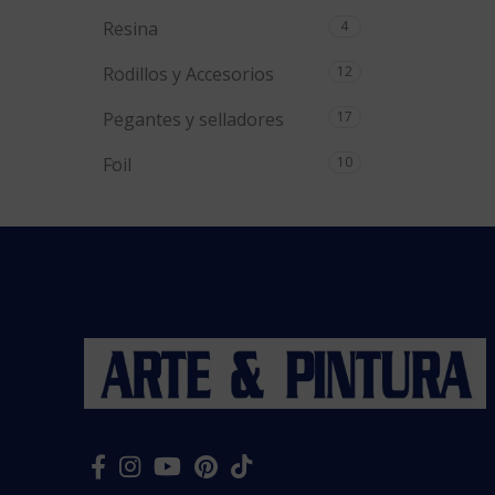
Resina
4
Rodillos y Accesorios
12
Pegantes y selladores
17
Foil
10