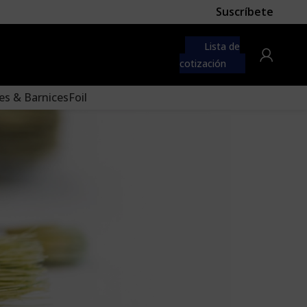
Suscríbete
 first
navigation menu here
Lista de
to the "Main menu" location.
cotización
es & Barnices
Foil