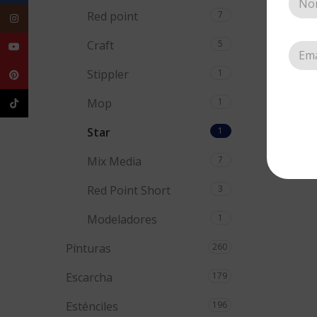
STAR
Red point
7
Instagram
Tipo
Craft
5
YouTube
Pin
Stippler
1
Pinterest
Mop
1
TikTok
Star
1
Mix Media
7
Red Point Short
3
Modeladores
1
Pinturas
260
Escarcha
179
Esténciles
196