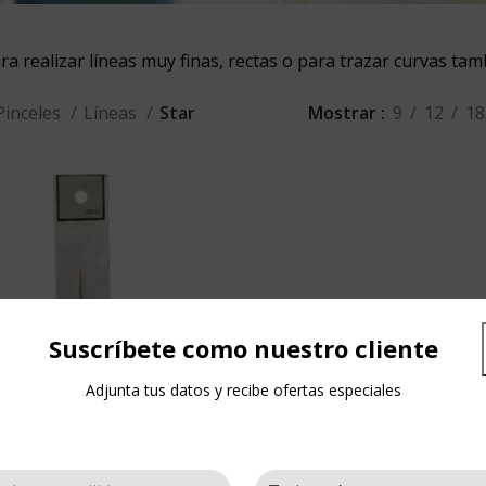
ra realizar líneas muy finas, rectas o para trazar curvas tam
Pinceles
Líneas
Star
Mostrar
9
12
18
Suscríbete como nuestro cliente
Adjunta tus datos y recibe ofertas especiales