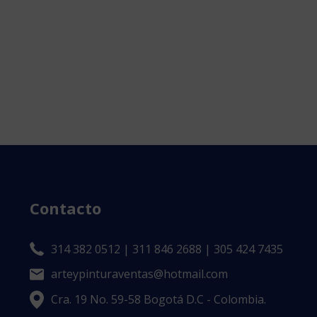
Contacto
314 382 0512 | 311 846 2688 | 305 424 7435
arteypinturaventas@hotmail.com
Cra. 19 No. 59-58 Bogotá D.C - Colombia.