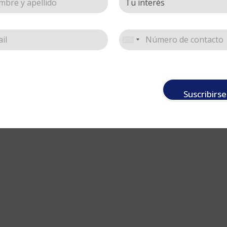
 Liner cabo corto
 de uso
,
Acrílico
,
Acuarela
,
celes
,
Líneas
,
Óleo
,
Star
Cotizar
Suscribirse