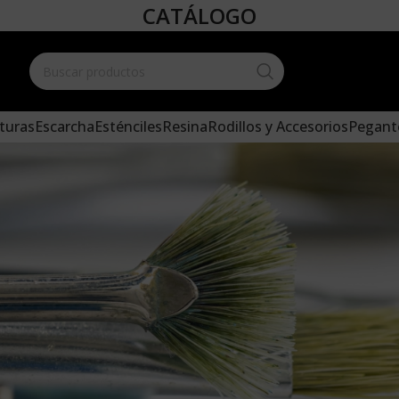
CATÁLOGO
Create your
and add it 
turas
Escarcha
Esténciles
Resina
Rodillos y Accesorios
Pegant