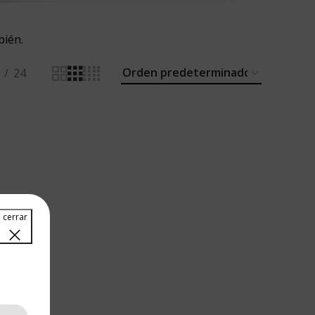
bién.
24