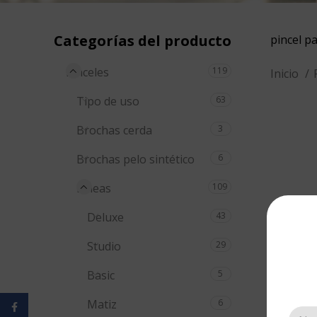
Categorías del producto
pincel pa
Pinceles
119
Inicio
Tipo de uso
63
Brochas cerda
3
Brochas pelo sintético
6
Líneas
109
Deluxe
43
Studio
29
Basic
5
Matiz
6
Facebook