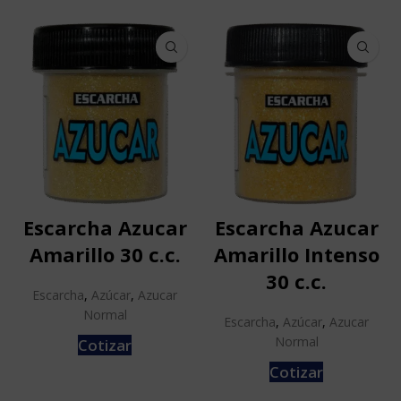
Escarcha Azucar
Escarcha Azucar
Amarillo 30 c.c.
Amarillo Intenso
30 c.c.
Escarcha
,
Azúcar
,
Azucar
Normal
Escarcha
,
Azúcar
,
Azucar
Normal
Cotizar
Cotizar