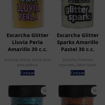
Escarcha Glitter
Escarcha Glitter
Lluvia Perla
Sparks Amarillo
Amarillo 30 c.c.
Pastel 30 c.c.
Escarcha
,
Azúcar
,
Azúcar lluvia
Escarcha
,
Escarchas
perla (palitos)
especiales
,
Glitter Sparks
Cotizar
Cotizar