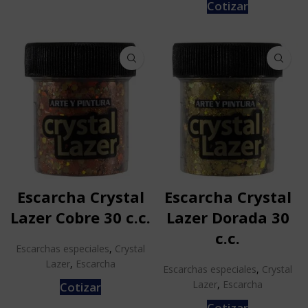
Cotizar
Escarcha Crystal
Escarcha Crystal
Lazer Cobre 30 c.c.
Lazer Dorada 30
c.c.
Escarchas especiales
,
Crystal
Lazer
,
Escarcha
Escarchas especiales
,
Crystal
Lazer
,
Escarcha
Cotizar
Cotizar