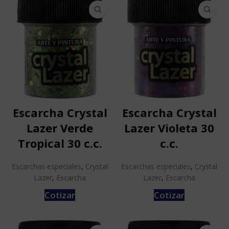
Escarcha Crystal
Escarcha Crystal
Lazer Verde
Lazer Violeta 30
Tropical 30 c.c.
c.c.
Escarchas especiales
,
Crystal
Escarchas especiales
,
Crystal
Lazer
,
Escarcha
Lazer
,
Escarcha
Cotizar
Cotizar