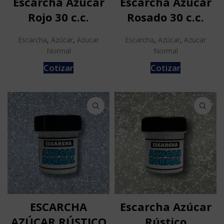
Escarcha Azúcar
Escarcha Azucar
Rojo 30 c.c.
Rosado 30 c.c.
Escarcha
,
Azúcar
,
Azucar
Escarcha
,
Azúcar
,
Azucar
Normal
Normal
Cotizar
Cotizar
ESCARCHA
Escarcha Azúcar
AZÚCAR RÚSTICO
Rústico