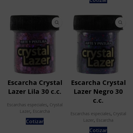
Escarcha Crystal
Escarcha Crystal
Lazer Lila 30 c.c.
Lazer Negro 30
c.c.
Escarchas especiales
,
Crystal
Lazer
,
Escarcha
Escarchas especiales
,
Crystal
Lazer
,
Escarcha
Cotizar
Cotizar