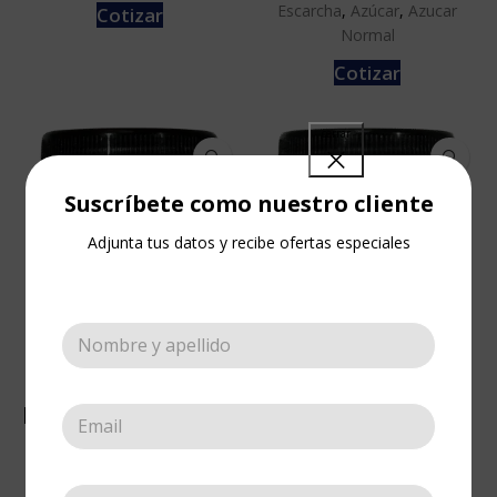
Escarcha
,
Azúcar
,
Azucar
Cotizar
Normal
Cotizar
Suscríbete como nuestro cliente
Adjunta tus datos y recibe ofertas especiales
Escarcha Azucar
Escarcha Azucar
Rústico Sol 30 c.c.
Verde 30 c.c.
Escarcha
,
Azúcar
,
Azucar
Escarcha
,
Azúcar
,
Azucar
Normal
Normal