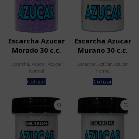
Escarcha Azucar
Escarcha Azucar
Morado 30 c.c.
Murano 30 c.c.
Escarcha
,
Azúcar
,
Azucar
Escarcha
,
Azúcar
,
Azucar
Normal
Normal
Cotizar
Cotizar