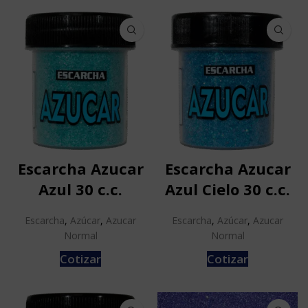
Escarcha Azucar
Escarcha Azucar
Azul 30 c.c.
Azul Cielo 30 c.c.
Escarcha
,
Azúcar
,
Azucar
Escarcha
,
Azúcar
,
Azucar
Normal
Normal
Cotizar
Cotizar