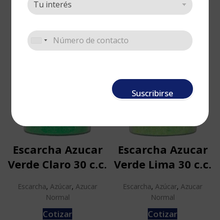
Cotizar
Cotizar
Suscribirse
Escarcha Azucar
Escarcha Azucar
Verde Claro 30 c.c.
Verde Lima 30 c.c.
Escarcha
,
Azúcar
,
Azucar
Escarcha
,
Azúcar
,
Azucar
Normal
Normal
Cotizar
Cotizar