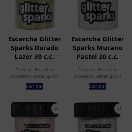
Escarcha Glitter
Escarcha Glitter
Sparks Dorado
Sparks Murano
Lazer 30 c.c.
Pastel 30 c.c.
Escarcha
,
Escarchas
Escarcha
,
Escarchas
especiales
,
Glitter Sparks
especiales
,
Glitter Sparks
Cotizar
Cotizar