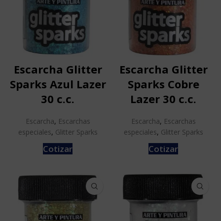
Escarcha Glitter
Escarcha Glitter
Sparks Azul Lazer
Sparks Cobre
30 c.c.
Lazer 30 c.c.
Escarcha
,
Escarchas
Escarcha
,
Escarchas
especiales
,
Glitter Sparks
especiales
,
Glitter Sparks
Cotizar
Cotizar