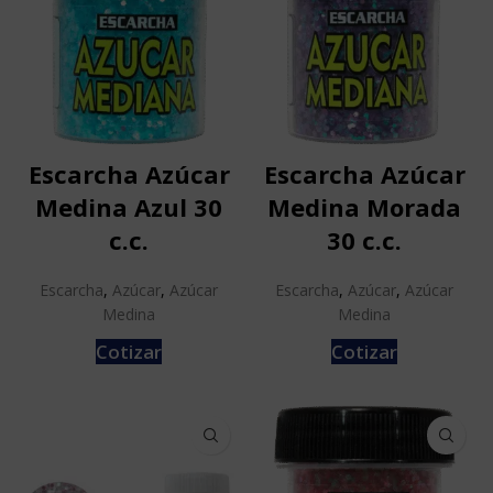
Escarcha Azúcar
Escarcha Azúcar
Medina Azul 30
Medina Morada
c.c.
30 c.c.
Escarcha
,
Azúcar
,
Azúcar
Escarcha
,
Azúcar
,
Azúcar
Medina
Medina
Cotizar
Cotizar