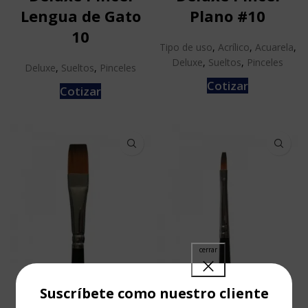
Lengua de Gato
Plano #10
10
Tipo de uso
,
Acrílico
,
Acuarela
,
Deluxe
,
Sueltos
,
Pinceles
Deluxe
,
Sueltos
,
Pinceles
Cotizar
Cotizar
Deluxe Pincel
Deluxe Pincel
Suscríbete como nuestro cliente
Plano #12
Plano #2