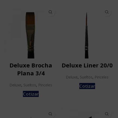
Deluxe Brocha
Deluxe Liner 20/0
Plana 3/4
Deluxe
,
Sueltos
,
Pinceles
Deluxe
,
Sueltos
,
Pinceles
Cotizar
Cotizar