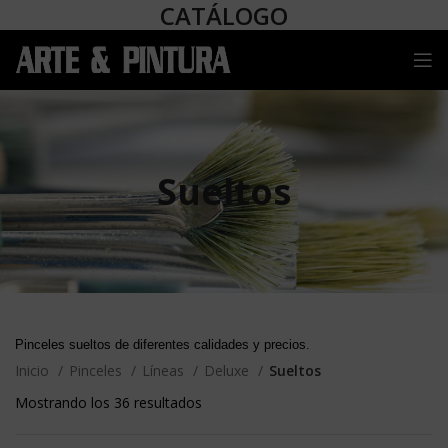
CATÁLOGO
Sueltos
Pinceles sueltos de diferentes calidades y precios.
Inicio
Pinceles
Líneas
Deluxe
Sueltos
Mostrando los 36 resultados