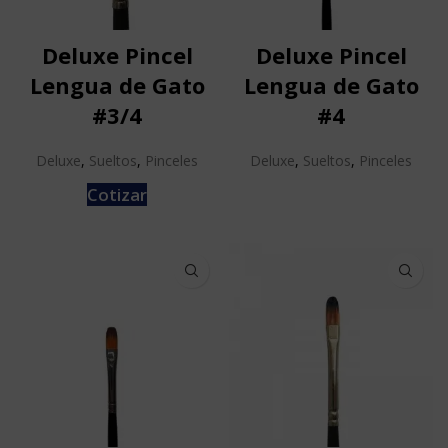
Deluxe Pincel
Deluxe Pincel
Lengua de Gato
Lengua de Gato
#3/4
#4
Deluxe
,
Sueltos
,
Pinceles
Deluxe
,
Sueltos
,
Pinceles
Cotizar