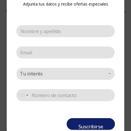
Adjunta tus datos y recibe ofertas especiales
Tipo de uso
,
Acrílico
,
Acuarela
,
Tipo de uso
,
Acrílico
,
Acuarela
,
Deluxe
,
Sueltos
,
Pinceles
Deluxe
,
Sueltos
,
Pinceles
Cotizar
Cotizar
Deluxe Pincel
Deluxe Pincel
Plano #4
Plano #6
Suscribirse
Tipo de uso
,
Acrílico
,
Acuarela
,
Deluxe
,
Sueltos
,
Pinceles