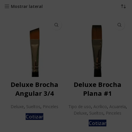
Mostrar lateral
Deluxe Brocha
Deluxe Brocha
Angular 3/4
Plana #1
Deluxe
,
Sueltos
,
Pinceles
Tipo de uso
,
Acrílico
,
Acuarela
,
Deluxe
,
Sueltos
,
Pinceles
Cotizar
Cotizar