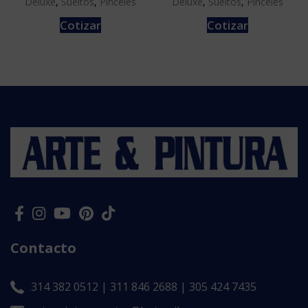
Deluxe
,
Sueltos
,
Pinceles
Deluxe
,
Sueltos
,
Pinceles
Cotizar
Cotizar
Contacto
314 382 0512 | 311 846 2688 | 305 424 7435