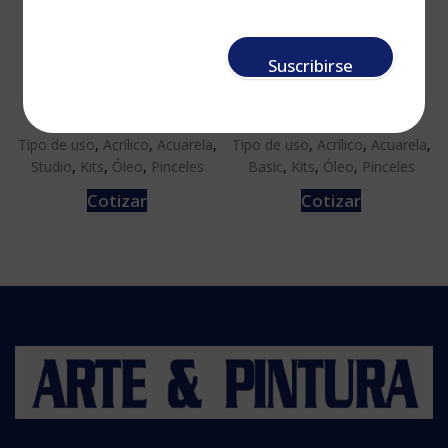
Suscribirse
Studio 107, kit x7
Basic 5-A, kit de
pelo corto
pinceles mixtos
Tipo de uso
,
Acrílico
,
Acuarela
,
Tipo de uso
,
Acrílico
,
Acuarela
,
Studio
,
Kits
,
Óleo
,
Pinceles
Basic
,
Kits
,
Óleo
,
Pinceles
Cotizar
Cotizar