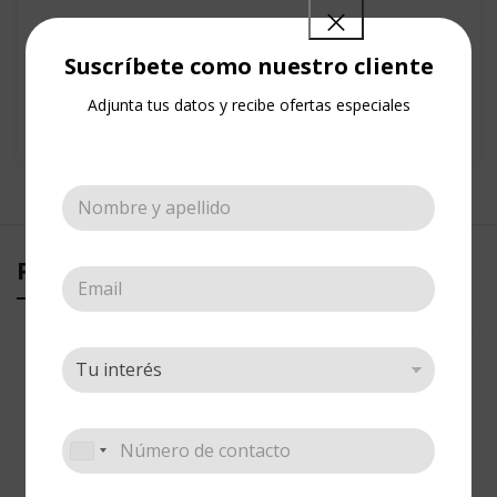
Suscríbete como nuestro cliente
SKU:
DX100-8
Categorías:
Deluxe
,
Pinceles
,
Sueltos
Adjunta tus datos y recibe ofertas especiales
Share:
PRODUCTOS RELACIONADOS