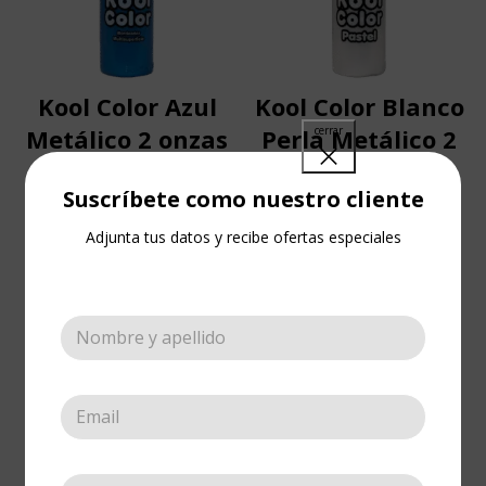
Kool Color Azul
Kool Color Blanco
Metálico 2 onzas
Perla Metálico 2
onzas
Pinturas
,
Bordeadores
,
Kool
Suscríbete como nuestro cliente
Color (Metálico)
Pinturas
,
Bordeadores
,
Kool
Adjunta tus datos y recibe ofertas especiales
Color (Metálico)
Cotizar
Cotizar