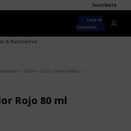
Suscríbete
 first
navigation menu here
Lista de
to the "Main menu" location.
cotización
es & Barnices
Foil
deadores
Glitter Color (Escarchado)
lor Rojo 80 ml