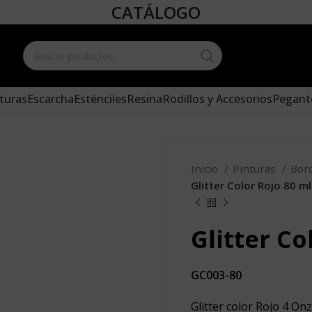
CATÁLOGO
Create your
and add it 
turas
Escarcha
Esténciles
Resina
Rodillos y Accesorios
Pegant
Inicio
Pinturas
Bor
Glitter Color Rojo 80 ml
Glitter Co
GC003-80
Glitter color Rojo 4 Onz