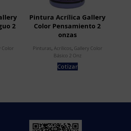
allery
Pintura Acrílica Gallery
Pint
guo 2
Color Pensamiento 2
C
onzas
Pint
y Color
Pinturas
,
Acrílicos
,
Gallery Color
Básico 2 Onz
Cotizar