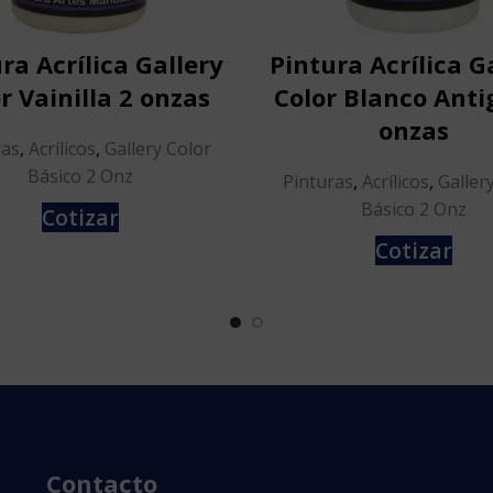
ra Acrílica Gallery
Pintura Acrílica G
r Vainilla 2 onzas
Color Blanco Anti
onzas
ras
,
Acrílicos
,
Gallery Color
Básico 2 Onz
Pinturas
,
Acrílicos
,
Galler
Básico 2 Onz
Cotizar
Cotizar
Contacto