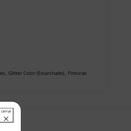
es
,
Glitter Color (Escarchado)
,
Pinturas