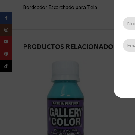
Bordeador Escarchado para Tela
Facebook
Instagram
YouTube
PRODUCTOS RELACIONADOS
Pinterest
TikTok