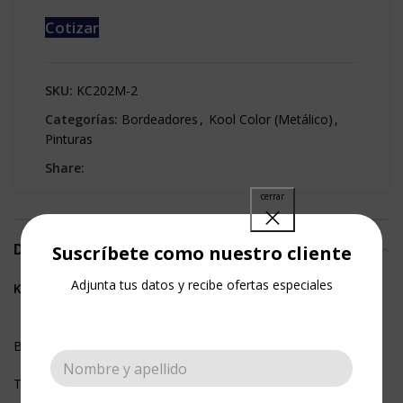
Cotizar
SKU:
KC202M-2
Categorías:
Bordeadores
,
Kool Color (Metálico)
,
Pinturas
Share:
DESCRIPCIÓN
Suscríbete como nuestro cliente
Adjunta tus datos y recibe ofertas especiales
KOOL COLOR
Bordeadores metalizados para tela.
Te ofrece una amplia gama de colores metalizados.