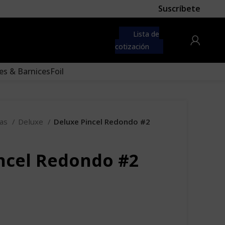
Suscríbete
it to the "Main menu"
Lista de
cotización
es & Barnices
Foil
eas
Deluxe
Deluxe Pincel Redondo #2
ncel Redondo #2