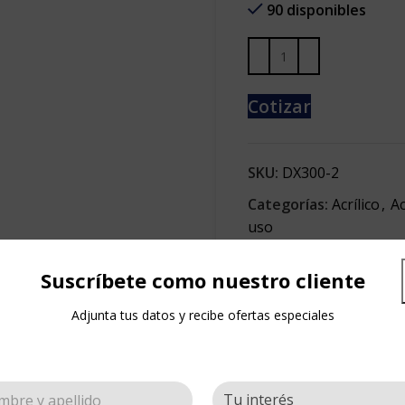
90 disponibles
Cotizar
SKU:
DX300-2
Categorías:
Acrílico
,
A
uso
Share:
Suscríbete como nuestro cliente
Adjunta tus datos y recibe ofertas especiales