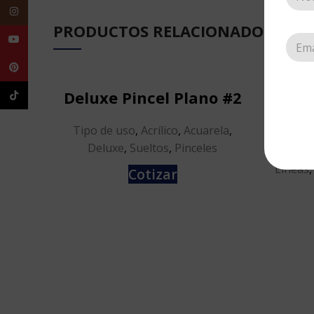
Instagram
PRODUCTOS RELACIONADOS
YouTube
Pinterest
Deluxe Pincel Plano #2
DE
TikTok
Tipo de uso
,
Acrílico
,
Acuarela
,
Deluxe
,
Sueltos
,
Pinceles
Tipo 
Líneas
Cotizar