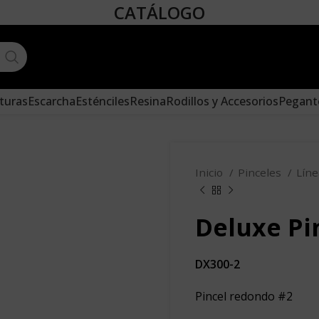
CATÁLOGO
Create your first
navigation menu here
and add 
location.
turas
Escarcha
Esténciles
Resina
Rodillos y Accesorios
Pegant
Inicio
Pinceles
Lín
Deluxe Pi
DX300-2
Pincel redondo #2