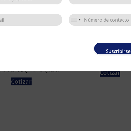
LUXE AG, Kit x 3
Studio 101, kit x 4
angulares
Suscribirse
Tipo de uso
,
Acrílico
,
Acuare
Kits
,
Pinceles
,
Líneas
,
Ó
de uso
,
Acrílico
,
Acuarela
,
,
Deluxe
,
Kits
,
Pinceles
,
Óleo
Cotizar
Cotizar