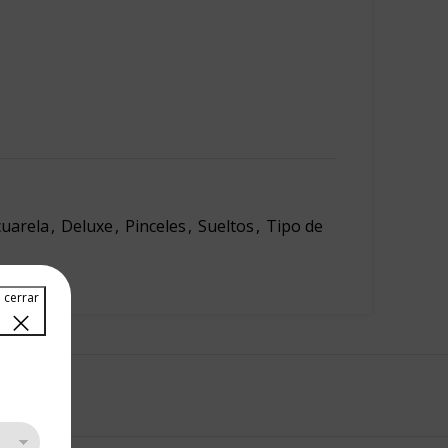
cuarela
,
Deluxe
,
Pinceles
,
Sueltos
,
Tipo de