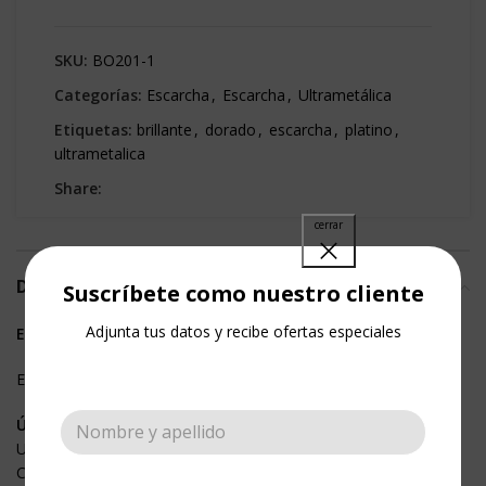
SKU:
BO201-1
Categorías:
Escarcha
,
Escarcha
,
Ultrametálica
Etiquetas:
brillante
,
dorado
,
escarcha
,
platino
,
ultrametalica
Share:
DESCRIPCIÓN
Suscríbete como nuestro cliente
Adjunta tus datos y recibe ofertas especiales
ESCARCHA ULTRAMETÁLICA
Escarcha de gran brillo metálico.
Úsalas también en:
Uñas
Cosmético