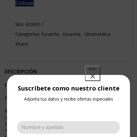
Cotizar
SKU:
BO903-1
Categorías:
Escarcha
,
Escarcha
,
Ultrametálica
Share:
DESCRIPCIÓN
ESCARCHA ULTRAMETÁLICA
Suscríbete como nuestro cliente
Escarcha de gran brillo metálico.
Adjunta tus datos y recibe ofertas especiales
Úsalas también en:
Uñas
Cosmético
Textil