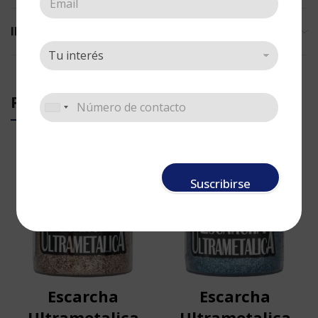
INFORMACIÓN ADICIONAL
PRODUCTOS RELACIONADOS
Suscribirse
Escarcha
Escarcha
Ultrametalica
Ultrametalica