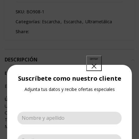
SKU:
BO908-1
Categorías:
Escarcha
,
Escarcha
,
Ultrametálica
Share:
DESCRIPCIÓN
ESCARCHA ULTRAMETÁLICA
Suscríbete como nuestro cliente
Escarcha de gran brillo metálico.
Adjunta tus datos y recibe ofertas especiales
Úsalas también en:
Uñas
Cosmético
Textil
Maquillaje