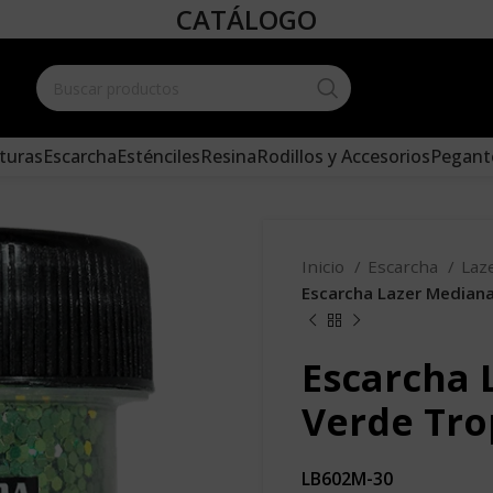
CATÁLOGO
Create your
and add it 
turas
Escarcha
Esténciles
Resina
Rodillos y Accesorios
Pegant
Inicio
Escarcha
Laz
Escarcha Lazer Mediana 
Escarcha 
Verde Trop
LB602M-30