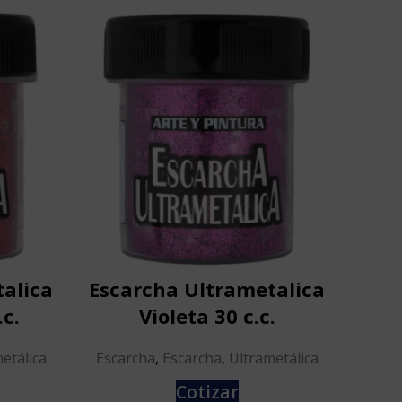
alica
Escarcha Ultrametalica
Esc
.c.
Violeta 30 c.c.
etálica
Escarcha
,
Escarcha
,
Ultrametálica
Esca
Cotizar