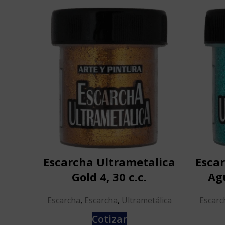
Escarcha Ultrametalica
Esca
Gold 4, 30 c.c.
Ag
Escarcha
,
Escarcha
,
Ultrametálica
Escarc
Cotizar