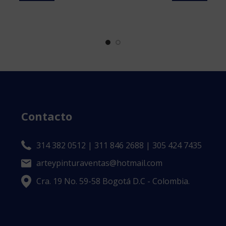
Contacto
314 382 0512 | 311 846 2688 | 305 424 7435
arteypinturaventas@hotmail.com
Cra. 19 No. 59-58 Bogotá D.C - Colombia.