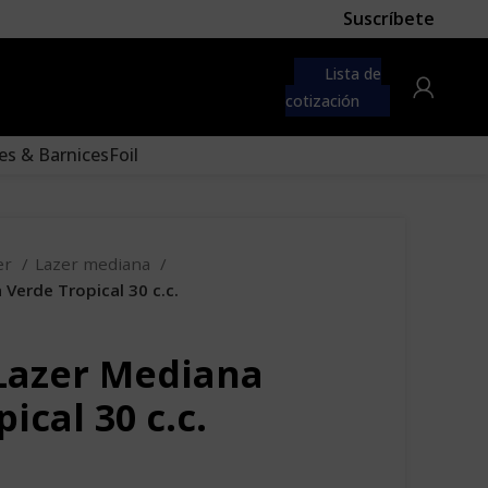
Suscríbete
 first
navigation menu here
Lista de
to the "Main menu" location.
cotización
es & Barnices
Foil
er
Lazer mediana
Verde Tropical 30 c.c.
Lazer Mediana
ical 30 c.c.