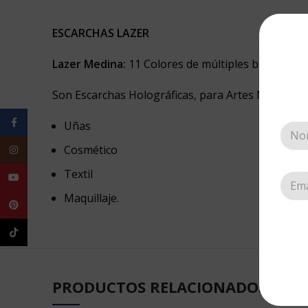
ESCARCHAS LAZER
Lazer Medina:
11 Colores de múltiples brillos.
Son Escarchas Holográficas, para Artes Manuales
Facebook
Uñas
Cosmético
Instagram
Textil
YouTube
Maquillaje.
Pinterest
TikTok
PRODUCTOS RELACIONADOS