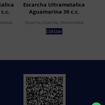
alica
Escarcha Ultrametalica
Esc
c.c.
Aguamarina 30 c.c.
C
etálica
Escarcha
,
Escarcha
,
Ultrametálica
Esca
Cotizar