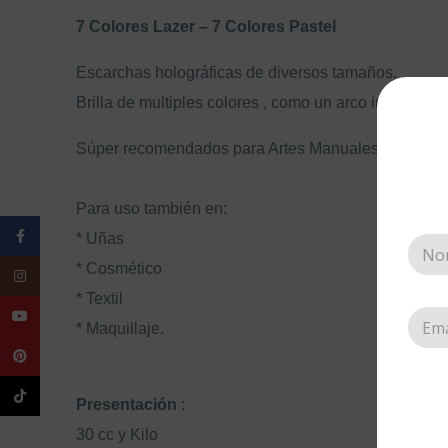
7 Colores Lazer – 7 Colores Pastel
Escarchas holográficas de diversos tamaños.
Brilla de multiples colores
, como un arco iris.
Súper recomendados para Artes Manuales.
Para uso también en:
Facebook
* Uñas
* Cosmético
Instagram
* Textil
YouTube
* Maquillaje.
Pinterest
TikTok
Presentación
:
30 cc y Kilo