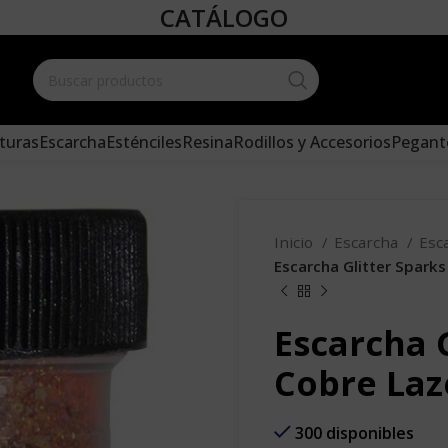
CATÁLOGO
Create your
and add it 
turas
Escarcha
Esténciles
Resina
Rodillos y Accesorios
Pegant
Inicio
Escarcha
Esc
Escarcha Glitter Sparks
Escarcha 
Cobre Laze
300 disponibles