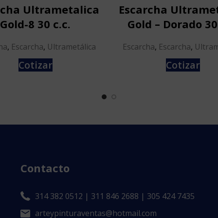
rcha Ultrametalica
Escarcha Ultramet
Gold-8 30 c.c.
Gold – Dorado 30 
ha
,
Escarcha
,
Ultrametálica
Escarcha
,
Escarcha
,
Ultram
Cotizar
Cotizar
Contacto
314 382 0512 | 311 846 2688 | 305 424 7435
arteypinturaventas@hotmail.com