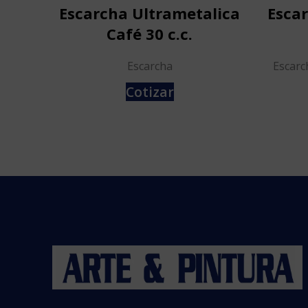
Escarcha Ultrametalica
Esca
Café 30 c.c.
Escarcha
Escarc
Cotizar