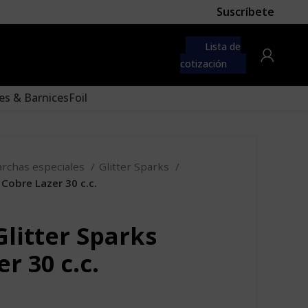
Suscríbete
 first
navigation menu here
Lista de
to the "Main menu" location.
cotización
es & Barnices
Foil
archas especiales
Glitter Sparks
 Cobre Lazer 30 c.c.
Glitter Sparks
r 30 c.c.