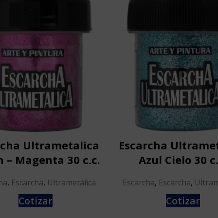
rcha Ultrametalica
Escarcha Ultramet
 – Magenta 30 c.c.
Azul Cielo 30 c.
ha
,
Escarcha
,
Ultrametálica
Escarcha
,
Escarcha
,
Ultram
Cotizar
Cotizar