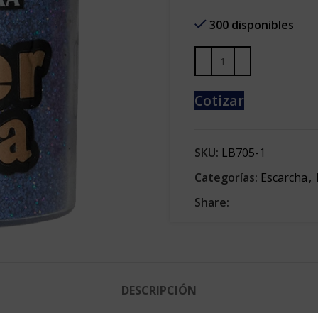
300 disponibles
Cotizar
SKU:
LB705-1
Categorías:
Escarcha
,
Share:
DESCRIPCIÓN