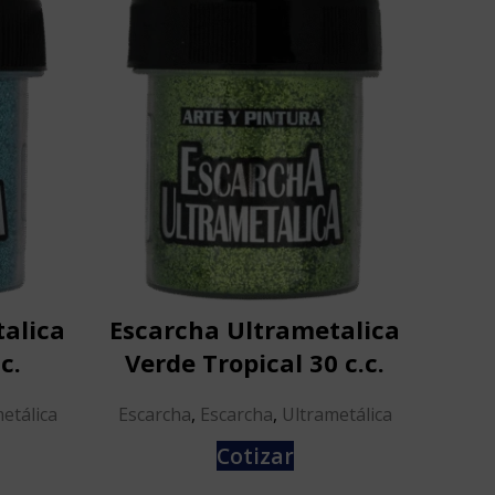
alica
Escarcha Ultrametalica
Esc
c.
Verde Tropical 30 c.c.
Bl
etálica
Escarcha
,
Escarcha
,
Ultrametálica
Esca
Cotizar