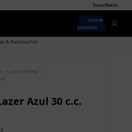
Suscríbete
 first
navigation menu here
Lista de
to the "Main menu" location.
cotización
es & Barnices
Foil
er
Lazer normal
.c.
azer Azul 30 c.c.
ul