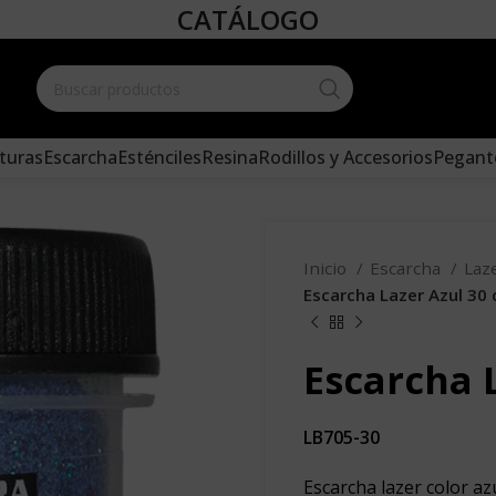
CATÁLOGO
Create your
and add it 
turas
Escarcha
Esténciles
Resina
Rodillos y Accesorios
Pegant
Inicio
Escarcha
Laz
Escarcha Lazer Azul 30 c
Escarcha L
LB705-30
Escarcha lazer color az