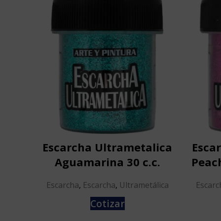
Escarcha Ultrametalica
Esca
Aguamarina 30 c.c.
Peach
Escarcha
,
Escarcha
,
Ultrametálica
Escarc
Cotizar