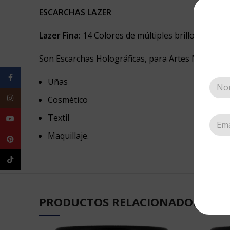
ESCARCHAS LAZER
Lazer Fina:
14 Colores de múltiples brillos.
Son Escarchas Holográficas, para Artes Manuales
Facebook
Uñas
Instagram
Cosmético
Textil
YouTube
Maquillaje.
Pinterest
TikTok
PRODUCTOS RELACIONADOS