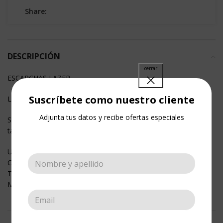
Share:
DESCRIPCIÓN
ESCARCHAS LAZER
Suscríbete como nuestro cliente
Lazer Fina: 14 Colores de múltiples brillos.
Adjunta tus datos y recibe ofertas especiales
Son Escarchas Holográficas, para Artes Manuales, de uso
también en:
Uñas
Cosmético
Textil
Maquillaje.