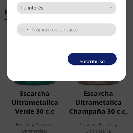
PRODUCTOS RELACIONADOS
Suscribirse
Escarcha
Escarcha
Ultrametalica
Ultrametalica
Verde 30 c.c
Champaña 30 c.c.
Escarcha
,
Escarcha
,
Escarcha
,
Escarcha
,
Ultrametálica
Ultrametálica