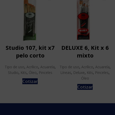
Studio 107, kit x7
DELUXE 6, Kit x 6
pelo corto
mixto
Tipo de uso
,
Acrílico
,
Acuarela
,
Tipo de uso
,
Acrílico
,
Acuarela
,
Studio
,
Kits
,
Óleo
,
Pinceles
Líneas
,
Deluxe
,
Kits
,
Pinceles
,
Óleo
Cotizar
Cotizar