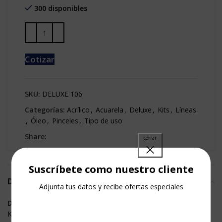
300 disponibles
Cotizar
SKU:
DELUXE 106
Categorías:
Acrílico
,
Acuarela
,
Deluxe
,
Kits
,
Líneas
,
Óleo
,
Pinceles
,
Tipo de uso
Share:
Suscríbete como nuestro cliente
DESCRIPCIÓN
Adjunta tus datos y recibe ofertas especiales
DELUXE 106
Kit de pinceles planos