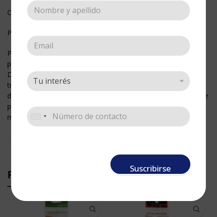
Contiene:
Plano: 12, 10, 8, 6, 4, 2
Pincel para artistas y profesionales para quienes el pelo del
pincel es importante.
De excelente rebote, manejo de alta calidad y definición de
trazo en cada pincelada, ideal para todos aquellos que se
desempeñan en las artes. De pelo en nylon sintético amarillo de
punta quemada muy fino, virola plateada en níquel y cabo en
madera de color negro y punta roja.
Suscribirse
PRODUCTOS RELACIONADOS