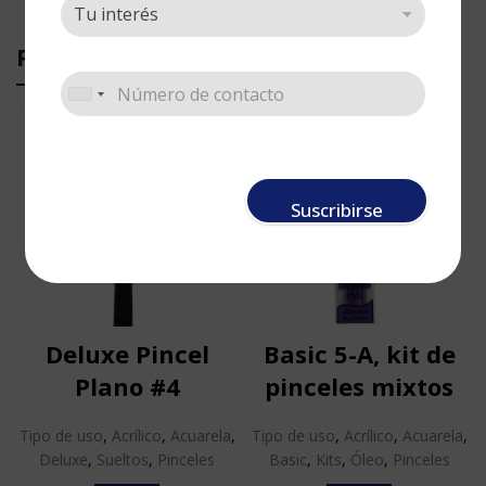
PRODUCTOS RELACIONADOS
Suscribirse
Deluxe Pincel
Basic 5-A, kit de
Plano #4
pinceles mixtos
Tipo de uso
,
Acrílico
,
Acuarela
,
Tipo de uso
,
Acrílico
,
Acuarela
,
Deluxe
,
Sueltos
,
Pinceles
Basic
,
Kits
,
Óleo
,
Pinceles