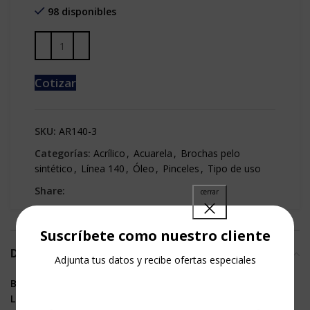
98 disponibles
Cotizar
SKU:
AR140-3
Categorías:
Acrílico
,
Acuarela
,
Brochas pelo
sintético
,
Línea 140
,
Óleo
,
Pinceles
,
Tipo de uso
Share:
Suscríbete como nuestro cliente
DESCRIPCIÓN
Adjunta tus datos y recibe ofertas especiales
BROCHAS ANCHAS
LÍNEA 140