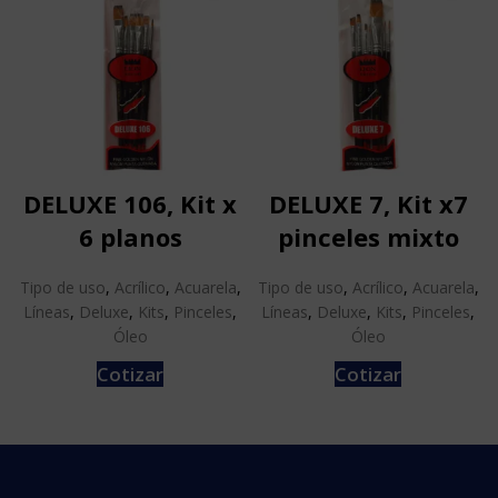
DELUXE 106, Kit x
DELUXE 7, Kit x7
6 planos
pinceles mixto
Tipo de uso
,
Acrílico
,
Acuarela
,
Tipo de uso
,
Acrílico
,
Acuarela
,
Líneas
,
Deluxe
,
Kits
,
Pinceles
,
Líneas
,
Deluxe
,
Kits
,
Pinceles
,
Óleo
Óleo
Cotizar
Cotizar