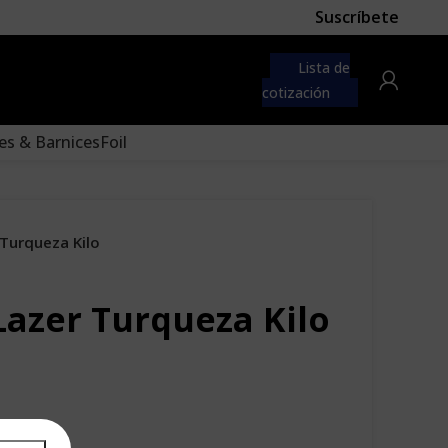
Suscríbete
 first
navigation menu here
Lista de
to the "Main menu" location.
cotización
es & Barnices
Foil
 Turqueza Kilo
Lazer Turqueza Kilo