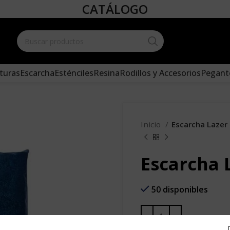
CATÁLOGO
Create your
and add it 
turas
Escarcha
Esténciles
Resina
Rodillos y Accesorios
Pegant
Inicio
Escarcha Lazer
Escarcha 
50 disponibles