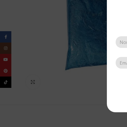
Facebook
Instagram
YouTube
Pinterest
TikTok
Clic para agrandar