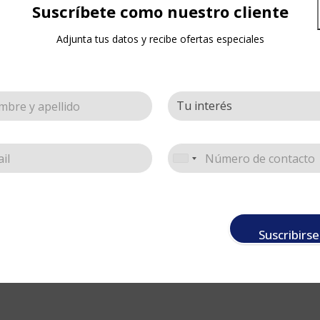
Suscríbete como nuestro cliente
Cotizar
Adjunta tus datos y recibe ofertas especiales
SKU:
LB713-KG
Share:
Suscribirse