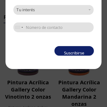
PRODUCTOS RELACIONADOS
Suscribirse
Pintura Acrílica
Pintura Acrílica
Gallery Color
Gallery Color
Vinotinto 2 onzas
Mandarina 2
onzas