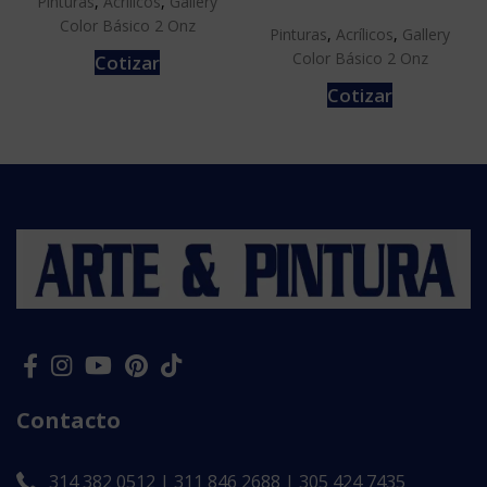
Pinturas
,
Acrílicos
,
Gallery
Color Básico 2 Onz
Pinturas
,
Acrílicos
,
Gallery
Color Básico 2 Onz
Cotizar
Cotizar
Contacto
314 382 0512 | 311 846 2688 | 305 424 7435