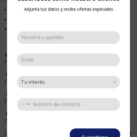
Adjunta tus datos y recibe ofertas especiales
Somos fabricantes.
La mejor calidad, al mejor precio.
Nuestros esténciles, son plantillas en acetato.
GRANDES
(Tamaño 21 x 27 cm)
MEDIANOS
(Tamaño 14 x 21 cm)
CENEFAS
(Tamaño 11 x 33 cm)
BORDES
(Tamaño 5,5 x 33 cm)
Úsalos fijándolos a cualquier superficie con nuestro <
ADHESIVO