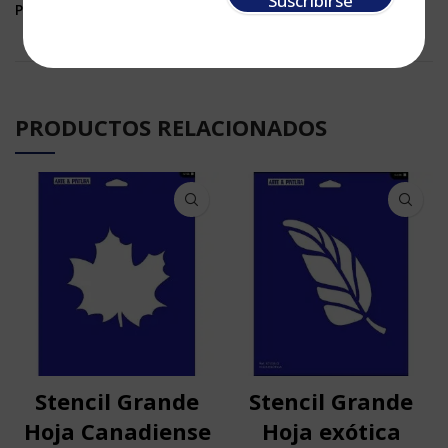
Suscribirse
PARA STENCIL>
PRODUCTOS RELACIONADOS
Stencil Grande
Stencil Grande
Hoja Canadiense
Hoja exótica