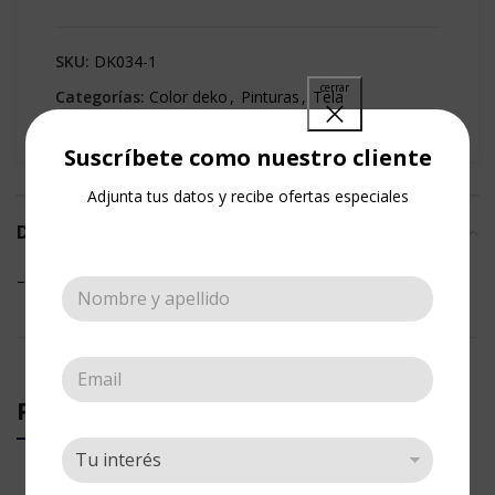
SKU:
DK034-1
Categorías:
Color deko
,
Pinturas
,
Tela
Share:
Suscríbete como nuestro cliente
Adjunta tus datos y recibe ofertas especiales
DESCRIPCIÓN
– Pintura para Tela
PRODUCTOS RELACIONADOS