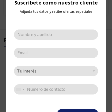
Categoría:
Esténciles
Suscríbete como nuestro cliente
Share:
Adjunta tus datos y recibe ofertas especiales
PRODUCTOS RELACIONADOS
Stencil Gato
Stencil Mediano