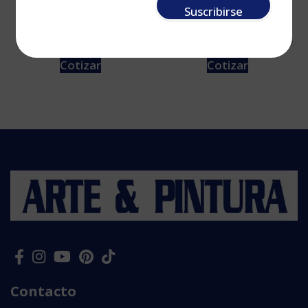
grande N. 1
Flor con Bolitas
Suscribirse
Esténciles
,
Esténciles
,
Grande
Esténciles
,
Esténciles
,
Grande
Cotizar
Cotizar
Contacto