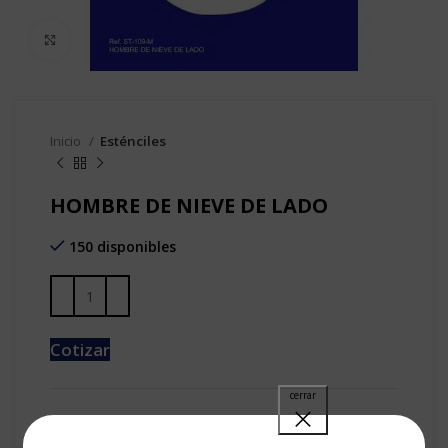
Clic para agrandar
Inicio
Esténciles
HOMBRE DE NIEVE DE LADO
150 disponibles
Cotizar
SKU:
ST-109-M