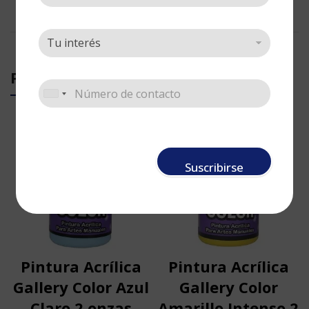
PRODUCTOS RELACIONADOS
Suscribirse
Pintura Acrílica
Pintura Acrílica
Gallery Color Azul
Gallery Color
Claro 2 onzas
Amarillo Intenso 2