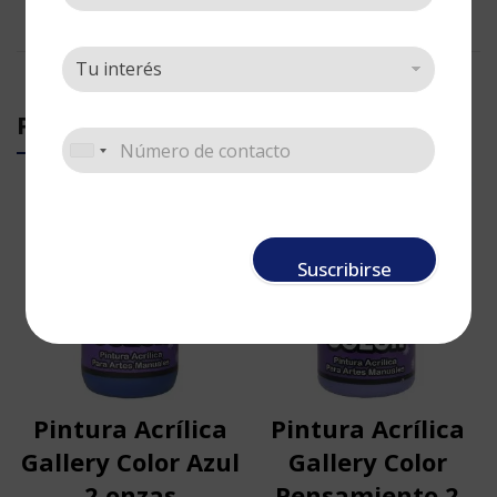
PRODUCTOS RELACIONADOS
Suscribirse
Pintura Acrílica
Pintura Acrílica
Gallery Color Azul
Gallery Color
2 onzas
Pensamiento 2