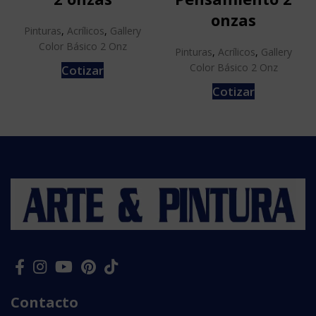
onzas
Pinturas
,
Acrílicos
,
Gallery
Color Básico 2 Onz
Pinturas
,
Acrílicos
,
Gallery
Color Básico 2 Onz
Cotizar
Cotizar
Contacto