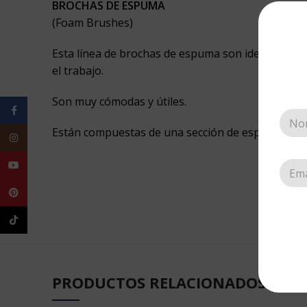
BROCHAS DE ESPUMA
(Foam Brushes)
Esta línea de brochas de espuma son ideales para 
el trabajo.
Son muy cómodas y útiles.
Facebook
Están compuestas de una sección de espuma oscura 
Instagram
YouTube
Pinterest
TikTok
PRODUCTOS RELACIONADOS