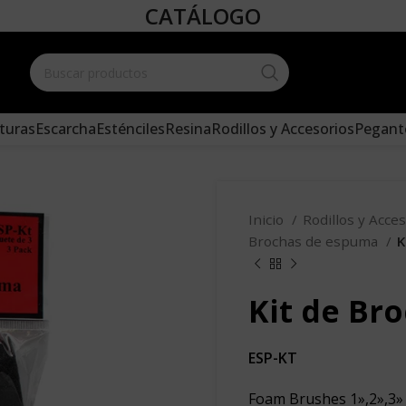
CATÁLOGO
Create your
and add it 
turas
Escarcha
Esténciles
Resina
Rodillos y Accesorios
Pegant
Inicio
Rodillos y Acce
Brochas de espuma
K
Kit de Br
ESP-KT
Foam Brushes 1»,2»,3»