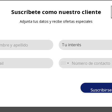
Suscríbete como nuestro cliente
esparcir pintura en grandes superficies, dada la gran varie
Adjunta tus datos y recibe ofertas especiales
angulada para facilitar el trazo; con cabo en madera. dispo
Suscribirse