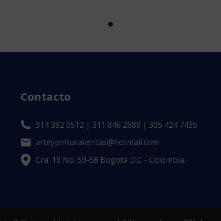
Contacto
314 382 0512 | 311 846 2688 | 305 424 7435
arteypinturaventas@hotmail.com
Cra. 19 No. 59-58 Bogotá D.C - Colombia.