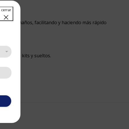
dad de tamaños, facilitando y haciendo más rápido
nible en kits y sueltos.