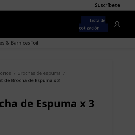
Suscríbete
 first
navigation menu here
Lista de
to the "Main menu" location.
cotización
es & Barnices
Foil
sorios
Brochas de espuma
it de Brocha de Espuma x 3
ocha de Espuma x 3