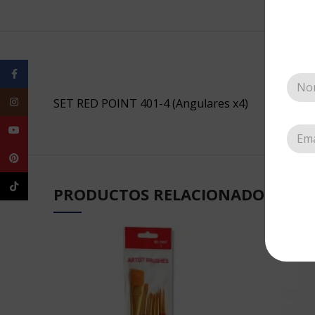
Facebook
Instagram
SET RED POINT 401-4 (Angulares x4)
YouTube
Pinterest
TikTok
PRODUCTOS RELACIONADOS