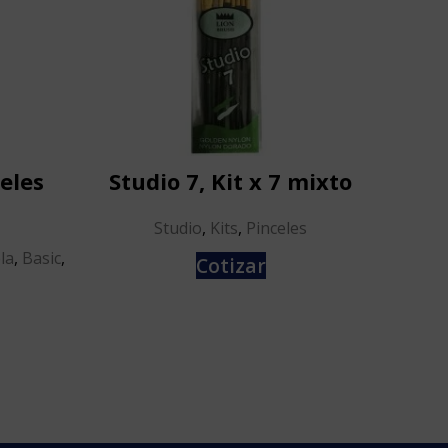
celes
Studio 7, Kit x 7 mixto
Basi
Studio
,
Kits
,
Pinceles
la
,
Basic
,
Tipo d
Cotizar