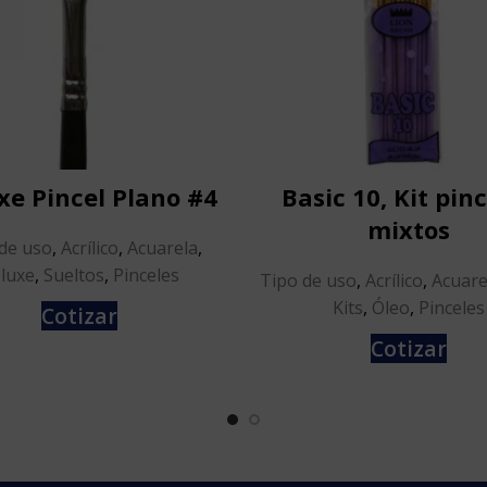
xe Pincel Plano #4
Basic 10, Kit pin
mixtos
de uso
,
Acrílico
,
Acuarela
,
luxe
,
Sueltos
,
Pinceles
Tipo de uso
,
Acrílico
,
Acuare
Kits
,
Óleo
,
Pinceles
Cotizar
Cotizar