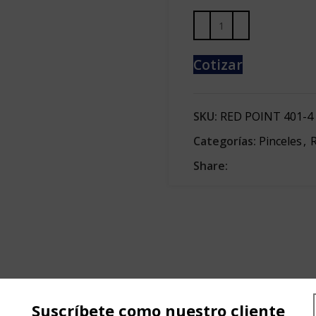
Cotizar
SKU:
RED POINT 401-4
Categorías:
Pinceles
,
R
Share:
Suscríbete como nuestro cliente