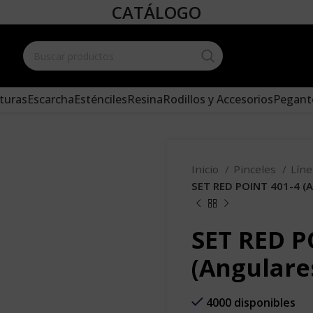
CATÁLOGO
Create your
and add it 
turas
Escarcha
Esténciles
Resina
Rodillos y Accesorios
Pegant
Inicio
Pinceles
Lín
SET RED POINT 401-4 (A
SET RED P
(Angulares
4000 disponibles