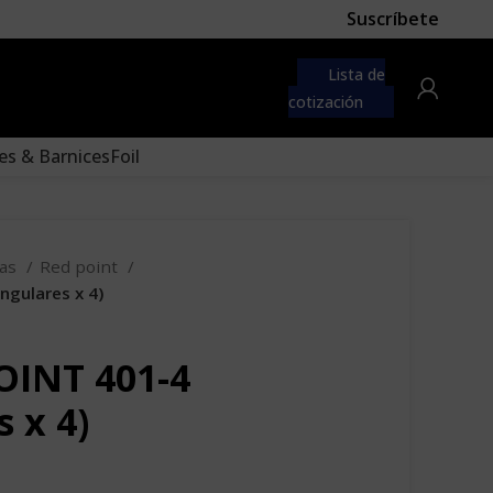
Suscríbete
 first
navigation menu here
Lista de
to the "Main menu" location.
cotización
es & Barnices
Foil
eas
Red point
ngulares x 4)
OINT 401-4
 x 4)