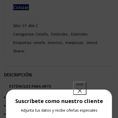
Cotizar
SKU:
ST-406-C
Categorías:
Cenefa
,
Esténciles
,
Esténciles
Etiquetas:
cenefa
,
insectos
,
mariposas
,
stencil
Share:
DESCRIPCIÓN
ESTÉNCILES PARA ARTE
Más de 200 motivos ORIGINALES.
Suscríbete como nuestro cliente
Línea completa de productos de arte.
Adjunta tus datos y recibe ofertas especiales
Somos fabricantes.