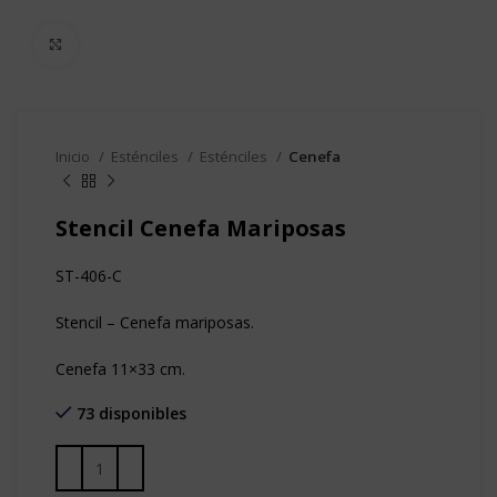
Clic para agrandar
Inicio
Esténciles
Esténciles
Cenefa
Stencil Cenefa Mariposas
ST-406-C
Stencil – Cenefa mariposas.
Cenefa 11×33 cm.
73 disponibles