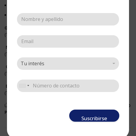
La mejor calidad, al mejor precio.
Nuestros esténciles, son plantillas en acetato.
GRANDES
(Tamaño 21 x 27 cms)
MEDIANOS
(Tamaño 14 x 21 cms)
CENEFAS
(Tamaño 11 x 33 cms)
BORDES
(Tamaño 5,5 x 33 cms)
Úsalos fijándolos a cualquier superficie con nuestro <
ADHESIVO
PARA STENCIL>
Suscribirse