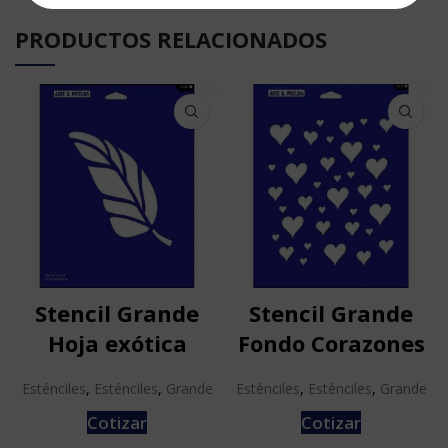
PRODUCTOS RELACIONADOS
Stencil Grande
Stencil Grande
Hoja exótica
Fondo Corazones
Esténciles
,
Esténciles
,
Grande
Esténciles
,
Esténciles
,
Grande
Cotizar
Cotizar