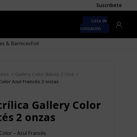
Suscríbete
 first
navigation menu here
Lista de
to the "Main menu" location.
cotización
es & Barnices
Foil
licos
Gallery Color Básico 2 Onz
 Color Azul Francés 2 onzas
rílica Gallery Color
cés 2 onzas
 Color – Azul Francés