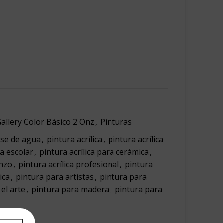
allery Color Básico 2 Onz
,
Pinturas
ase de agua
,
pintura acrílica
,
pintura acrílica
ca escolar
,
pintura acrílica para cerámica
,
enzo
,
pintura acrílica profesional
,
pintura
ica
,
pintura para artistas
,
pintura para
el arte
,
pintura para madera
,
pintura para