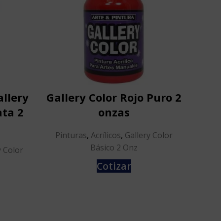
allery
Gallery Color Rojo Puro 2
Pint
ata 2
onzas
Col
Pinturas
,
Acrílicos
,
Gallery Color
Pint
Básico 2 Onz
y Color
Cotizar