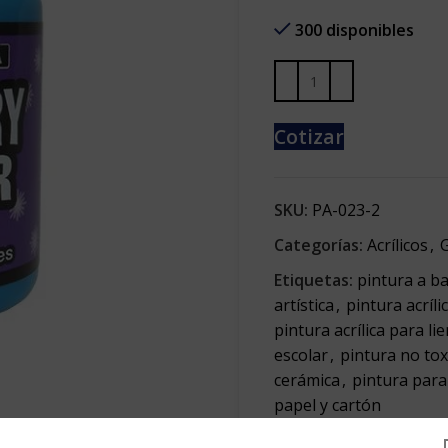
300 disponibles
Cotizar
SKU:
PA-023-2
Categorías:
Acrílicos
,
G
Etiquetas:
pintura a b
artística
,
pintura acríli
pintura acrílica para li
escolar
,
pintura no tox
cerámica
,
pintura para 
papel y cartón
Share: