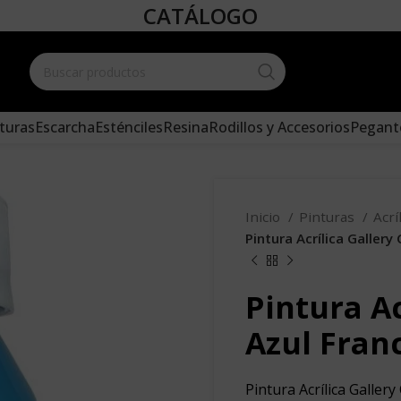
CATÁLOGO
Create your
and add it 
turas
Escarcha
Esténciles
Resina
Rodillos y Accesorios
Pegant
Inicio
Pinturas
Acrí
Pintura Acrílica Gallery
Pintura Ac
Azul Fran
Pintura Acrílica Gallery