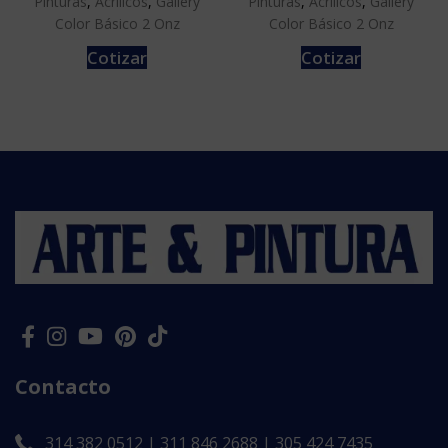
Pinturas
,
Acrílicos
,
Gallery
Pinturas
,
Acrílicos
,
Gallery
Color Básico 2 Onz
Color Básico 2 Onz
Cotizar
Cotizar
Contacto
314 382 0512 | 311 846 2688 | 305 424 7435