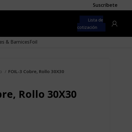
Suscríbete
 first
navigation menu here
Lista de
to the "Main menu" location.
cotización
es & Barnices
Foil
co
FOIL-3 Cobre, Rollo 30X30
re, Rollo 30X30