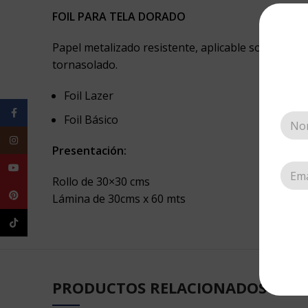
FOIL PARA TELA DORADO
Papel metalizado resistente, aplicable sobre tela 
tornasolado.
Foil Lazer
Facebook
Foil Básico
Instagram
Presentación:
YouTube
Rollo de 30×30 cms
Pinterest
Lámina de 30cms x 60 mts
TikTok
PRODUCTOS RELACIONADOS