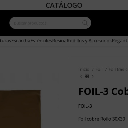
CATÁLOGO
Create your
and add it 
turas
Escarcha
Esténciles
Resina
Rodillos y Accesorios
Pegant
Inicio
Foil
Foil Bási
FOIL-3 Cob
FOIL-3
Foil cobre Rollo 30X30