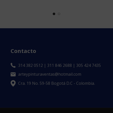
Contacto
314 382 0512 | 311 846 2688 | 305 424 7435
arteypinturaventas@hotmail.com
Cra. 19 No. 59-58 Bogotá D.C - Colombia.