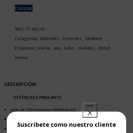
Cotizar
SKU:
ST-062-M
Categorías:
Esténciles
,
Esténciles
,
Mediano
Etiquetas:
animal
,
ave
,
buho
,
mediano
,
stencil
Share:
DESCRIPCIÓN
ESTÉNCILES PARA ARTE
Más de 200 motivos ORIGINALES.
Línea completa de productos de arte.
Suscríbete como nuestro cliente
Somos fabricantes.