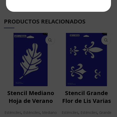
PRODUCTOS RELACIONADOS
Stencil Mediano
Stencil Grande
Hoja de Verano
Flor de Lis Varias
Esténciles
,
Esténciles
,
Mediano
Esténciles
,
Esténciles
,
Grande