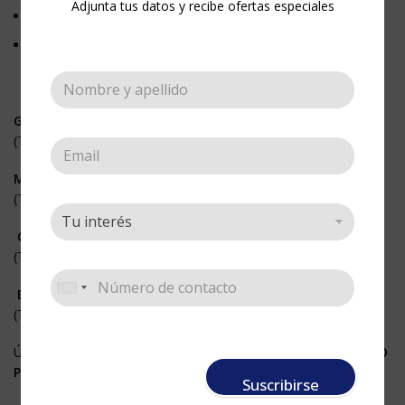
Adjunta tus datos y recibe ofertas especiales
La mejor calidad, al mejor precio.
Nuestros esténciles, son plantillas en acetato.
GRANDES
(Tamaño 21 x 27 cms)
MEDIANOS
(Tamaño 14 x 21 cms)
CENEFAS
(Tamaño 11 x 33 cms)
BORDES
(Tamaño 5,5 x 33 cms)
Úsalos fijándolos a cualquier superficie con nuestro «
ADHESIVO
PARA STENCIL
«
Suscribirse