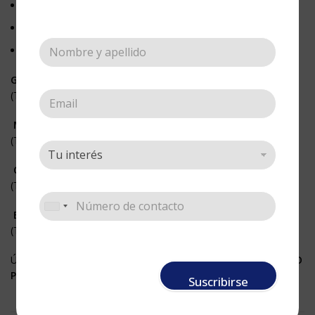
Somos fabricantes.
La mejor calidad, al mejor precio.
Nuestros esténciles, son plantillas en acetato.
GRANDES
(Tamaño 21 x 27 cm)
MEDIANOS
(Tamaño 14 x 21 cm)
CENEFAS
(Tamaño 11 x 33 cm)
BORDES
(Tamaño 5,5 x 33 cm)
Úsalos fijándolos a cualquier superficie con nuestro <
ADHESIVO
PARA STENCIL>
Suscribirse