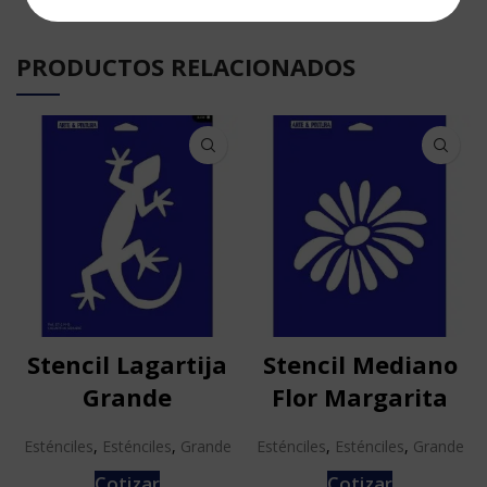
PRODUCTOS RELACIONADOS
Stencil Lagartija
Stencil Mediano
Grande
Flor Margarita
Esténciles
,
Esténciles
,
Grande
Esténciles
,
Esténciles
,
Grande
Cotizar
Cotizar