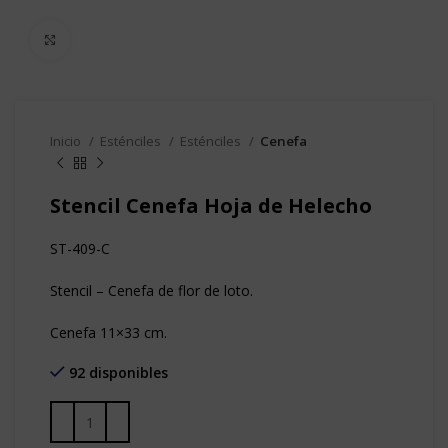
Clic para agrandar
Inicio
Esténciles
Esténciles
Cenefa
Stencil Cenefa Hoja de Helecho
ST-409-C
Stencil – Cenefa de flor de loto.
Cenefa 11×33 cm.
92 disponibles