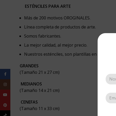
ESTÉNCILES PARA ARTE
Más de 200 motivos OROGINALES.
Línea completa de productos de arte.
Somos fabricantes.
La mejor calidad, al mejor precio.
Nuestros esténciles, son plantillas en acetato.
GRANDES
(Tamaño 21 x 27 cm)
Facebook
MEDIANOS
Instagram
(Tamaño 14 x 21 cm)
YouTube
CENEFAS
Pinterest
(Tamaño 11 x 33 cm)
TikTok