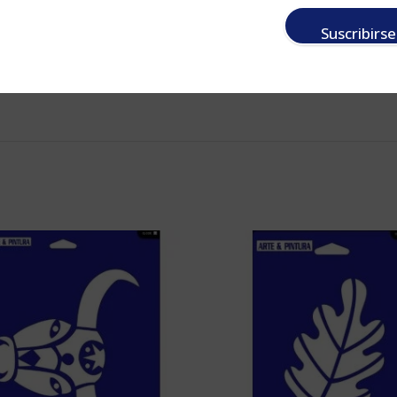
Suscribirse
ro <
ADHESIVO PARA STENCIL>