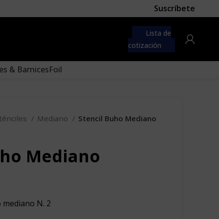
Suscríbete
 first
navigation menu here
Lista de
to the "Main menu" location.
cotización
es & Barnices
Foil
ténciles
Mediano
Stencil Buho Mediano
uho Mediano
o mediano N. 2