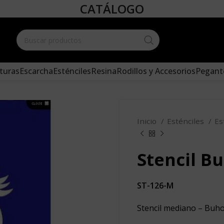
CATÁLOGO
Create your
and add it 
turas
Escarcha
Esténciles
Resina
Rodillos y Accesorios
Pegant
Inicio
Esténciles
Es
Stencil B
ST-126-M
Stencil mediano – Buh