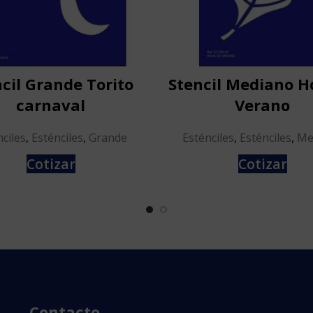
cil Grande Torito
Stencil Mediano H
carnaval
Verano
ciles
,
Esténciles
,
Grande
Esténciles
,
Esténciles
,
Me
Cotizar
Cotizar
Contacto