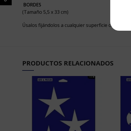
BORDES
(Tamaño 5,5 x 33 cm)
Úsalos fijándolos a cualquier superficie con nuest
PRODUCTOS RELACIONADOS