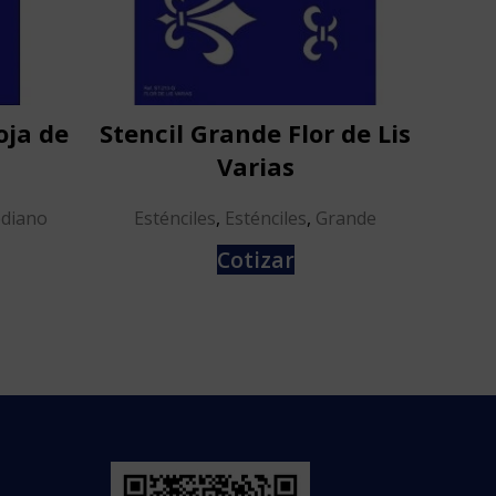
oja de
Stencil Grande Flor de Lis
Sten
Varias
diano
Esténciles
,
Esténciles
,
Grande
Est
Cotizar