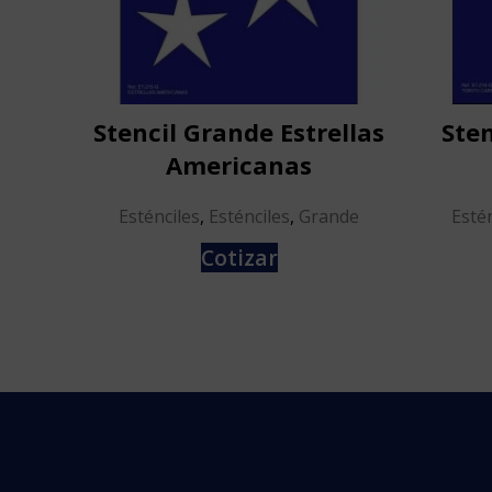
Stencil Grande Estrellas
Sten
Americanas
Esténciles
,
Esténciles
,
Grande
Estén
Cotizar