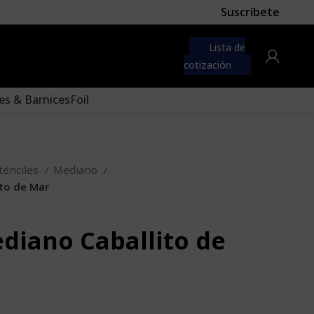
Suscríbete
 first
navigation menu here
Lista de
to the "Main menu" location.
cotización
es & Barnices
Foil
ténciles
Mediano
ito de Mar
ediano Caballito de