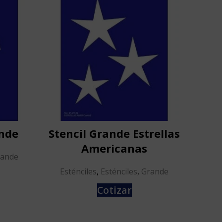
ande
Stencil Grande Estrellas
Sten
Americanas
rande
Esténciles
,
Esténciles
,
Grande
Est
Cotizar