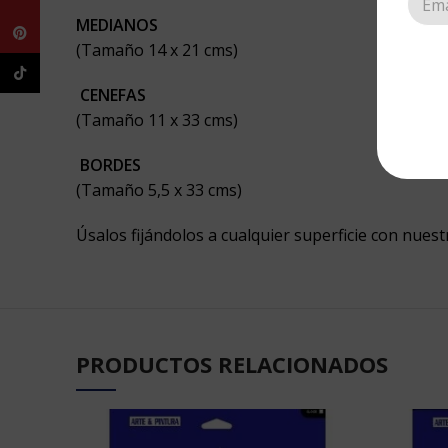
MEDIANOS
Pinterest
(Tamaño 14 x 21 cms)
TikTok
CENEFAS
(Tamaño 11 x 33 cms)
BORDES
(Tamaño 5,5 x 33 cms)
Úsalos fijándolos a cualquier superficie con nuest
PRODUCTOS RELACIONADOS