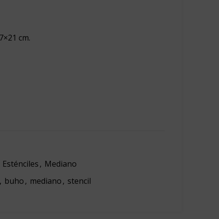
7×21 cm.
Esténciles
,
Mediano
,
buho
,
mediano
,
stencil