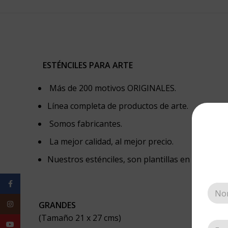
ESTÉNCILES PARA ARTE
Más de 200 motivos ORIGINALES.
Línea completa de productos de arte.
Somos fabricantes.
La mejor calidad, al mejor precio.
Nuestros esténciles, son plantillas en acetato.
Facebook
Instagram
GRANDES
(Tamaño 21 x 27 cms)
YouTube