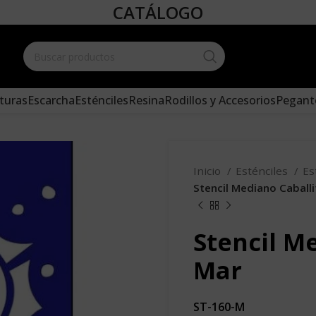
CATÁLOGO
Create your
and add it 
turas
Escarcha
Esténciles
Resina
Rodillos y Accesorios
Pegant
Inicio
Esténciles
Es
Stencil Mediano Caball
Stencil M
Mar
ST-160-M