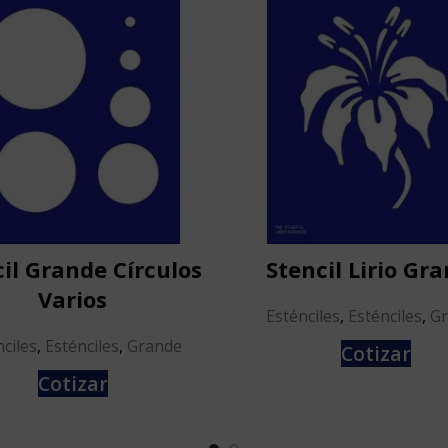
il Grande Círculos
Stencil Lirio Gr
Varios
Esténciles
,
Esténciles
,
G
ciles
,
Esténciles
,
Grande
Cotizar
Cotizar