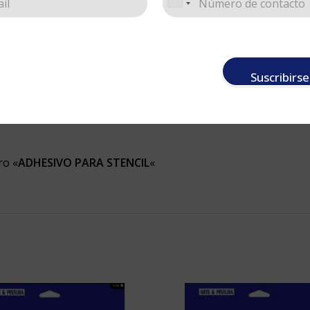
Suscribirse
ro «
ADHESIVO PARA STENCIL
«