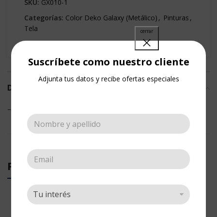
SKU:
GX010-1
Categorías:
Color Deko Galaxy (Metálico)
,
Pinturas
,
Tela
Share:
Suscríbete como nuestro cliente
Adjunta tus datos y recibe ofertas especiales
DESCRIPCIÓN
– Pintura para Tela
PRODUCTOS RELACIONADOS