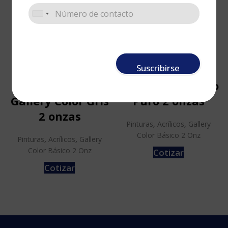
Suscribirse
Pintura Acrílica
Gallery Color Rojo
Gallery Color Gris
Puro 2 onzas
2 onzas
Pinturas
,
Acrílicos
,
Gallery
Color Básico 2 Onz
Pinturas
,
Acrílicos
,
Gallery
Color Básico 2 Onz
Cotizar
Cotizar