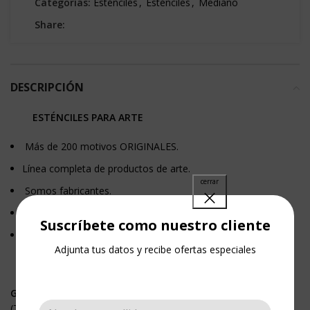
Categorías:
Esténciles
,
Esténciles
,
Mediano
Share:
DESCRIPCIÓN
ESTÉNCILES PARA ARTE
Más de 200 motivos ORIGINALES.
Línea completa de productos de arte.
Somos fabricantes.
La mejor calidad, al mejor precio.
Suscríbete como nuestro cliente
Nuestros esténciles, son plantillas en acetato.
Adjunta tus datos y recibe ofertas especiales
GRANDES
(Tamaño 21 x 27 cms)