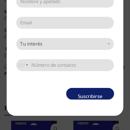
MEDIANOS
(Tamaño 14 x 21 cms)
CENEFAS
(Tamaño 11 x 33 cms)
BORDES
(Tamaño 5,5 x 33 cms)
Úsalos fijándolos a cualquier superficie con nuestro «
ADHESIVO
PARA STENCIL
«
Suscribirse
PRODUCTOS RELACIONADOS