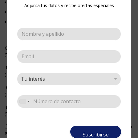
Somos fabricantes.
Adjunta tus datos y recibe ofertas especiales
La mejor calidad, al mejor precio.
Nuestros esténciles, son plantillas en acetato.
GRANDES
(Tamaño 21 x 27 cm)
MEDIANOS
(Tamaño 14 x 21 cm)
CENEFAS
(Tamaño 11 x 33 cm)
BORDES
(Tamaño 5,5 x 33 cm)
Úsalos fijándolos a cualquier superficie con nuestro «
ADHESIVO
PARA STENCIL
«
Suscribirse