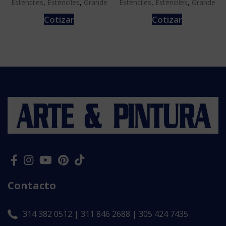
Esténciles
,
Esténciles
,
Grande
Esténciles
,
Esténciles
,
Grande
Cotizar
Cotizar
Contacto
314 382 0512 | 311 846 2688 | 305 424 7435