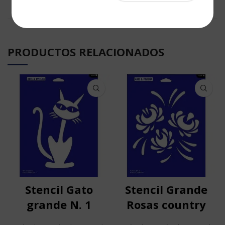
PRODUCTOS RELACIONADOS
Stencil Gato
Stencil Grande
grande N. 1
Rosas country