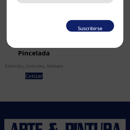
Suscribirse
Stencil Rosa
Mediana Ancha
Pincelada
Esténciles
,
Esténciles
,
Mediano
Cotizar