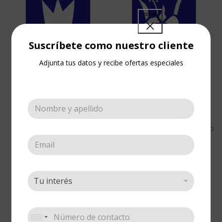
Suscríbete como nuestro cliente
Adjunta tus datos y recibe ofertas especiales
Stencil Mediano
Stencil Orquídea
Tulipán
Mediana
Mediano
Esténciles
,
Esténciles
,
Mediano
Cotizar
Cotizar