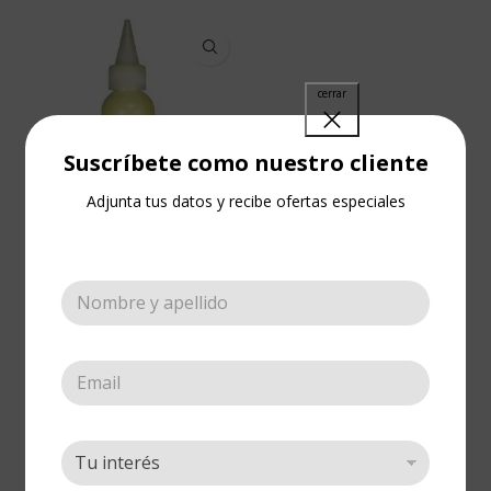
Suscríbete como nuestro cliente
Adjunta tus datos y recibe ofertas especiales
Kool Color Pastel
Amarillo 2 onzas
Pinturas
,
Bordeadores
,
Kool
Color
,
Kool Color (Pastel)
Cotizar