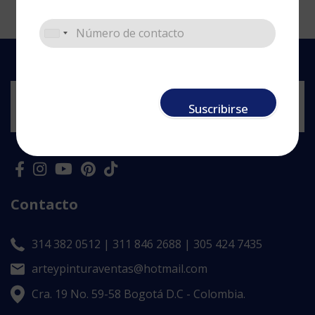
Suscribirse
Contacto
314 382 0512 | 311 846 2688 | 305 424 7435
arteypinturaventas@hotmail.com
Cra. 19 No. 59-58 Bogotá D.C - Colombia.