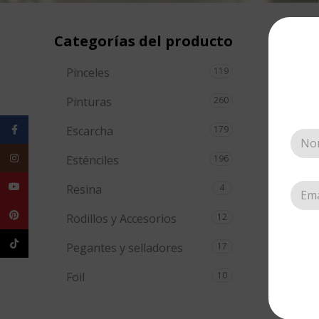
Categorías del producto
Inicio
Pinceles
119
Pinturas
260
Facebook
Escarcha
179
Instagram
Esténciles
196
YouTube
Resina
4
Pinterest
Rodillos y Accesorios
12
TikTok
Pegantes y selladores
17
Foil
10
Sten