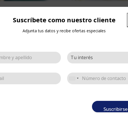
Productos etiquetados “panal”
Mostrar
9
12
18
Suscríbete como nuestro cliente
Adjunta tus datos y recibe ofertas especiales
Suscribirse
cil Mediano Abejas