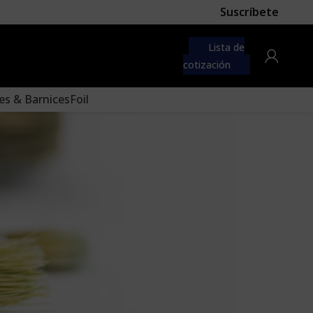
Suscríbete
 first
navigation menu here
Lista de
to the "Main menu" location.
cotización
es & Barnices
Foil