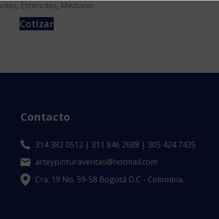
ciles
,
Esténciles
,
Mediano
Cotizar
Contacto
314 382 0512 | 311 846 2688 | 305 424 7435
arteypinturaventas@hotmail.com
Cra. 19 No. 59-58 Bogotá D.C - Colombia.