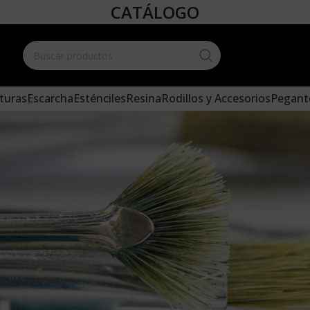
CATÁLOGO
Create your
and add it 
turas
Escarcha
Esténciles
Resina
Rodillos y Accesorios
Pegant