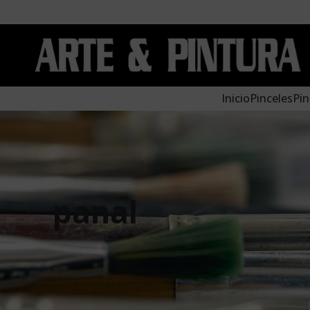
Inicio
Pinceles
Pin
panal